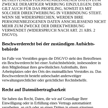
ZWECKE DERARTIGER WERBUNG EINZULEGEN; DIES
GILT AUCH FÜR DAS PROFILING, SOWEIT ES MIT
SOLCHER DIREKTWERBUNG IN VERBINDUNG STEHT.
WENN SIE WIDERSPRECHEN, WERDEN IHRE
PERSONENBEZOGENEN DATEN ANSCHLIESSEND NICHT
MEHR ZUM ZWECKE DER DIREKTWERBUNG
VERWENDET (WIDERSPRUCH NACH ART. 21 ABS. 2
DSGVO).
Beschwerde­recht bei der zuständigen Aufsichts­
behörde
Im Falle von Verstößen gegen die DSGVO steht den Betroffenen
ein Beschwerderecht bei einer Aufsichtsbehörde, insbesondere in
dem Mitgliedstaat ihres gewöhnlichen Aufenthalts, ihres
Arbeitsplatzes oder des Orts des mutmaßlichen Verstoßes zu. Das
Beschwerderecht besteht unbeschadet anderweitiger
verwaltungsrechtlicher oder gerichtlicher Rechtsbehelfe.
Recht auf Daten­übertrag­barkeit
Sie haben das Recht, Daten, die wir auf Grundlage Ihrer
Einwilligung oder in Erfüllung eines Vertrags automatisiert
verarbeiten, an sich oder an einen Dritten in einem gängigen,