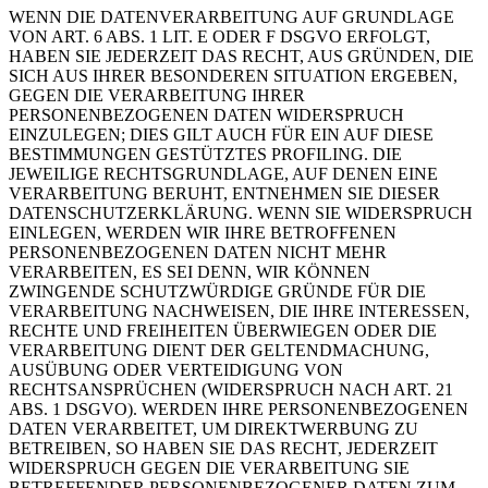
WENN DIE DATENVERARBEITUNG AUF GRUNDLAGE
VON ART. 6 ABS. 1 LIT. E ODER F DSGVO ERFOLGT,
HABEN SIE JEDERZEIT DAS RECHT, AUS GRÜNDEN, DIE
SICH AUS IHRER BESONDEREN SITUATION ERGEBEN,
GEGEN DIE VERARBEITUNG IHRER
PERSONENBEZOGENEN DATEN WIDERSPRUCH
EINZULEGEN; DIES GILT AUCH FÜR EIN AUF DIESE
BESTIMMUNGEN GESTÜTZTES PROFILING. DIE
JEWEILIGE RECHTSGRUNDLAGE, AUF DENEN EINE
VERARBEITUNG BERUHT, ENTNEHMEN SIE DIESER
DATENSCHUTZERKLÄRUNG. WENN SIE WIDERSPRUCH
EINLEGEN, WERDEN WIR IHRE BETROFFENEN
PERSONENBEZOGENEN DATEN NICHT MEHR
VERARBEITEN, ES SEI DENN, WIR KÖNNEN
ZWINGENDE SCHUTZWÜRDIGE GRÜNDE FÜR DIE
VERARBEITUNG NACHWEISEN, DIE IHRE INTERESSEN,
RECHTE UND FREIHEITEN ÜBERWIEGEN ODER DIE
VERARBEITUNG DIENT DER GELTENDMACHUNG,
AUSÜBUNG ODER VERTEIDIGUNG VON
RECHTSANSPRÜCHEN (WIDERSPRUCH NACH ART. 21
ABS. 1 DSGVO). WERDEN IHRE PERSONENBEZOGENEN
DATEN VERARBEITET, UM DIREKTWERBUNG ZU
BETREIBEN, SO HABEN SIE DAS RECHT, JEDERZEIT
WIDERSPRUCH GEGEN DIE VERARBEITUNG SIE
BETREFFENDER PERSONENBEZOGENER DATEN ZUM