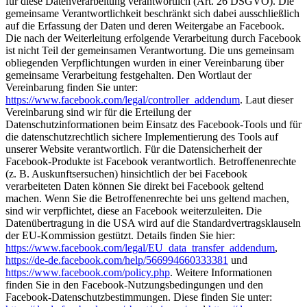
für diese Datenverarbeitung verantwortlich (Art. 26 DSGVO). Die
gemeinsame Verantwortlichkeit beschränkt sich dabei ausschließlich
auf die Erfassung der Daten und deren Weitergabe an Facebook.
Die nach der Weiterleitung erfolgende Verarbeitung durch Facebook
ist nicht Teil der gemeinsamen Verantwortung. Die uns gemeinsam
obliegenden Verpflichtungen wurden in einer Vereinbarung über
gemeinsame Verarbeitung festgehalten. Den Wortlaut der
Vereinbarung finden Sie unter:
https://www.facebook.com/legal/controller_addendum
. Laut dieser
Vereinbarung sind wir für die Erteilung der
Datenschutzinformationen beim Einsatz des Facebook-Tools und für
die datenschutzrechtlich sichere Implementierung des Tools auf
unserer Website verantwortlich. Für die Datensicherheit der
Facebook-Produkte ist Facebook verantwortlich. Betroffenenrechte
(z. B. Auskunftsersuchen) hinsichtlich der bei Facebook
verarbeiteten Daten können Sie direkt bei Facebook geltend
machen. Wenn Sie die Betroffenenrechte bei uns geltend machen,
sind wir verpflichtet, diese an Facebook weiterzuleiten. Die
Datenübertragung in die USA wird auf die Standardvertragsklauseln
der EU-Kommission gestützt. Details finden Sie hier:
https://www.facebook.com/legal/EU_data_transfer_addendum
,
https://de-de.facebook.com/help/566994660333381
und
https://www.facebook.com/policy.php
. Weitere Informationen
finden Sie in den Facebook-Nutzungsbedingungen und den
Facebook-Datenschutzbestimmungen. Diese finden Sie unter: