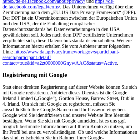
https://de-de.facebook.com/about/privacy/
und
https://de-
de.facebook.com/legal/terms/
. Das Unternehmen verfügt über eine
Zertifizierung nach dem „EU-US Data Privacy Framework“ (DPF).
Der DPF ist ein Übereinkommen zwischen der Europäischen Union
und den USA, der die Einhaltung europäischer
Datenschutzstandards bei Datenverarbeitungen in den USA
gewährleisten soll. Jedes nach dem DPF zertifizierte Unternehmen
verpflichtet sich, diese Datenschutzstandards einzuhalten. Weitere
Informationen hierzu erhalten Sie vom Anbieter unter folgendem
Link:
https://www.dataprivacyframework.gov/s/participant-
search/participant-detail?
contact=true&id=a2zt0000000GnywAAC&status=Active
.
Registrierung mit Google
Statt einer direkten Registrierung auf dieser Website können Sie sich
mit Google registrieren. Anbieter dieses Dienstes ist die Google
Ireland Limited („Google”), Gordon House, Barrow Street, Dublin
4, Irland. Um sich mit Google zu registrieren, müssen Sie
ausschließlich Ihre Google-Namen und Ihr Passwort eingeben.
Google wird Sie identifizieren und unserer Website Ihre Identität
bestätigen. Wenn Sie sich mit Google anmelden, ist es uns ggf.
möglich bestimmte Informationen auf Ihrem Konto zu nutzen, um
Ihr Profil bei uns zu vervollständigen. Ob und welche Informationen
das sind, entscheiden Sie im Rahmen Ihrer Google-