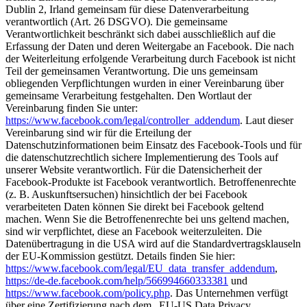
Dublin 2, Irland gemeinsam für diese Datenverarbeitung
verantwortlich (Art. 26 DSGVO). Die gemeinsame
Verantwortlichkeit beschränkt sich dabei ausschließlich auf die
Erfassung der Daten und deren Weitergabe an Facebook. Die nach
der Weiterleitung erfolgende Verarbeitung durch Facebook ist nicht
Teil der gemeinsamen Verantwortung. Die uns gemeinsam
obliegenden Verpflichtungen wurden in einer Vereinbarung über
gemeinsame Verarbeitung festgehalten. Den Wortlaut der
Vereinbarung finden Sie unter:
https://www.facebook.com/legal/controller_addendum
. Laut dieser
Vereinbarung sind wir für die Erteilung der
Datenschutzinformationen beim Einsatz des Facebook-Tools und für
die datenschutzrechtlich sichere Implementierung des Tools auf
unserer Website verantwortlich. Für die Datensicherheit der
Facebook-Produkte ist Facebook verantwortlich. Betroffenenrechte
(z. B. Auskunftsersuchen) hinsichtlich der bei Facebook
verarbeiteten Daten können Sie direkt bei Facebook geltend
machen. Wenn Sie die Betroffenenrechte bei uns geltend machen,
sind wir verpflichtet, diese an Facebook weiterzuleiten. Die
Datenübertragung in die USA wird auf die Standardvertragsklauseln
der EU-Kommission gestützt. Details finden Sie hier:
https://www.facebook.com/legal/EU_data_transfer_addendum
,
https://de-de.facebook.com/help/566994660333381
und
https://www.facebook.com/policy.php
. Das Unternehmen verfügt
über eine Zertifizierung nach dem „EU-US Data Privacy