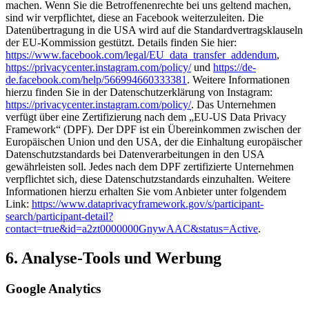
machen. Wenn Sie die Betroffenenrechte bei uns geltend machen,
sind wir verpflichtet, diese an Facebook weiterzuleiten. Die
Datenübertragung in die USA wird auf die Standardvertragsklauseln
der EU-Kommission gestützt. Details finden Sie hier:
https://www.facebook.com/legal/EU_data_transfer_addendum
,
https://privacycenter.instagram.com/policy/
und
https://de-
de.facebook.com/help/566994660333381
. Weitere Informationen
hierzu finden Sie in der Datenschutzerklärung von Instagram:
https://privacycenter.instagram.com/policy/
. Das Unternehmen
verfügt über eine Zertifizierung nach dem „EU-US Data Privacy
Framework“ (DPF). Der DPF ist ein Übereinkommen zwischen der
Europäischen Union und den USA, der die Einhaltung europäischer
Datenschutzstandards bei Datenverarbeitungen in den USA
gewährleisten soll. Jedes nach dem DPF zertifizierte Unternehmen
verpflichtet sich, diese Datenschutzstandards einzuhalten. Weitere
Informationen hierzu erhalten Sie vom Anbieter unter folgendem
Link:
https://www.dataprivacyframework.gov/s/participant-
search/participant-detail?
contact=true&id=a2zt0000000GnywAAC&status=Active
.
6. Analyse-Tools und Werbung
Google Analytics