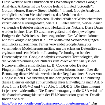
Diese Website nutzt Funktionen des Webanalysedienstes Google
Analytics. Anbieter ist die Google Ireland Limited („Google“),
Gordon House, Barrow Street, Dublin 4, Irland. Google Analytics
ermöglicht es dem Websitebetreiber, das Verhalten der
Websitebesucher zu analysieren. Hierbei erhält der Websitebetreiber
verschiedene Nutzungsdaten, wie z. B. Seitenaufrufe, Verweildauer,
verwendete Betriebssysteme und Herkunft des Nutzers. Diese Daten
werden in einer User-ID zusammengefasst und dem jeweiligen
Endgerät des Websitebesuchers zugeordnet. Des Weiteren können
wir mit Google Analytics u. a. Ihre Maus- und Scrollbewegungen
und Klicks aufzeichnen. Ferner verwendet Google Analytics
verschiedene Modellierungsansätze, um die erfassten Datensätze zu
ergänzen und setzt Machine-Learning-Technologien bei der
Datenanalyse ein. Google Analytics verwendet Technologien, die
die Wiedererkennung des Nutzers zum Zwecke der Analyse des
Nutzerverhaltens ermöglichen (z. B. Cookies oder Device-
Fingerprinting). Die von Google erfassten Informationen über die
Benutzung dieser Website werden in der Regel an einen Server von
Google in den USA übertragen und dort gespeichert. Die Nutzung
dieses Dienstes erfolgt auf Grundlage Ihrer Einwilligung nach Art. 6
Abs. 1 lit. a DSGVO und § 25 Abs. 1 TDDDG. Die Einwilligung
ist jederzeit widerrufbar. Die Datenübertragung in die USA wird auf
die Standardvertragsklauseln der EU-Kommission gestützt. Details
finden Sie hier:
https://privacy.google.com/businesses/controllerterms/mccs/
. Das