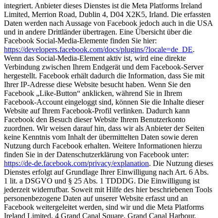
integriert. Anbieter dieses Dienstes ist die Meta Platforms Ireland
Limited, Merrion Road, Dublin 4, D04 X2K5, Irland. Die erfassten
Daten werden nach Aussage von Facebook jedoch auch in die USA
und in andere Drittländer übertragen. Eine Übersicht über die
Facebook Social-Media-Elemente finden Sie hier:
https://developers.facebook.com/docs/plugins/?locale=de_DE
.
Wenn das Social-Media-Element aktiv ist, wird eine direkte
Verbindung zwischen Ihrem Endgerät und dem Facebook-Server
hergestellt. Facebook erhält dadurch die Information, dass Sie mit
Ihrer IP-Adresse diese Website besucht haben. Wenn Sie den
Facebook „Like-Button“ anklicken, während Sie in Ihrem
Facebook-Account eingeloggt sind, können Sie die Inhalte dieser
Website auf Ihrem Facebook-Profil verlinken. Dadurch kann
Facebook den Besuch dieser Website Ihrem Benutzerkonto
zuordnen. Wir weisen darauf hin, dass wir als Anbieter der Seiten
keine Kenntnis vom Inhalt der übermittelten Daten sowie deren
Nutzung durch Facebook erhalten. Weitere Informationen hierzu
finden Sie in der Datenschutzerklärung von Facebook unter:
https://de-de.facebook.com/privacy/explanation
. Die Nutzung dieses
Dienstes erfolgt auf Grundlage Ihrer Einwilligung nach Art. 6 Abs.
1 lit. a DSGVO und § 25 Abs. 1 TDDDG. Die Einwilligung ist
jederzeit widerrufbar. Soweit mit Hilfe des hier beschriebenen Tools
personenbezogene Daten auf unserer Website erfasst und an
Facebook weitergeleitet werden, sind wir und die Meta Platforms
Ireland Limited, 4 Grand Canal Square, Grand Canal Harbour,